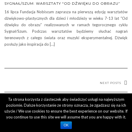
SYGNAŁ/SZUM: WARSZTATY “OD DŹWIĘKU DO OBRAZU”
16 lipca Fundacja Nobiscum zaprasza na pierwszą edycję warsztatów
dźwiękowo-plastycznych dla dzieci i młodzieży w wieku 7-13 lat “Od
dźwięku do obrazu” realizowanych w ramach tegorocznego cyklu
Sygnał/Szum. Podczas warsztatów będziemy słuchać nagrań
terenowych z całego świata oraz muzyki eksperymentalnej. Dźwięk
posłuży jako inspiracja do […]
NEXT POSTS
Ta strona korzysta z ciasteczek aby świadczyć usługi na najwyższym
poziomie. Dalsze korzystanie ze strony oznacza, że zgadzasz się na ich
użycie / We use cookies to ensure the best experience on our website. If
you continue to use this site we will assume that you are happy with it.
Kale
by LyraThemes.com.
OK